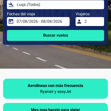
Fechas del viaje
Viajeros
Buscar vuelos
Aerolineas con más frecuencia
Ryanair y easyJet
Mes mas barato para viajar