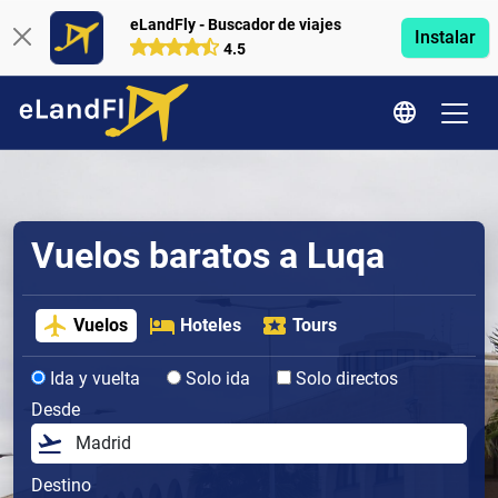
eLandFly - Buscador de viajes
Instalar
4.5
Vuelos baratos a Luqa
Vuelos
Hoteles
Tours
Ida y vuelta
Solo ida
Solo directos
Desde
Destino