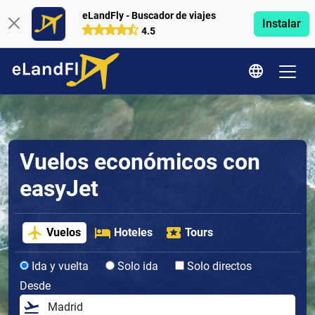
eLandFly - Buscador de viajes
Instalar
4.5
Vuelos económicos con
easyJet
Vuelos
Hoteles
Tours
Ida y vuelta
Solo ida
Solo directos
Desde