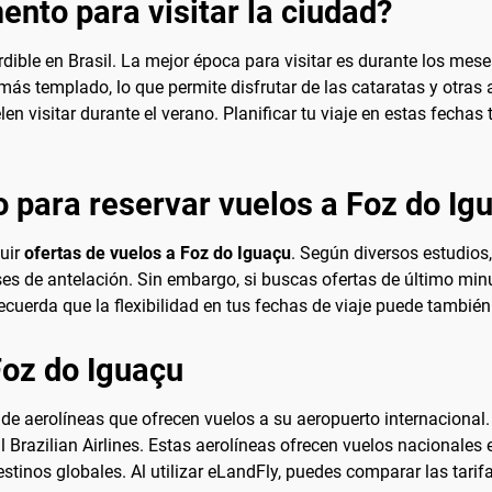
nto para visitar la ciudad?
dible en Brasil. La mejor época para visitar es durante los me
 más templado, lo que permite disfrutar de las cataratas y otr
en visitar durante el verano. Planificar tu viaje en estas fechas
 para reservar vuelos a Foz do Ig
guir
ofertas de vuelos a Foz do Iguaçu
. Según diversos estudios
ses de antelación. Sin embargo, si buscas ofertas de último min
ecuerda que la flexibilidad en tus fechas de viaje puede tambié
Foz do Iguaçu
de aerolíneas que ofrecen vuelos a su aeropuerto internacional
ul Brazilian Airlines. Estas aerolíneas ofrecen vuelos nacionale
estinos globales. Al utilizar eLandFly, puedes comparar las tari