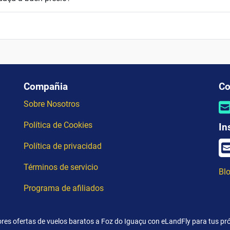
Compañia
Co
Sobre Nosotros
Política de Cookies
In
Política de privacidad
Términos de servicio
Blo
Programa de afiliados
res ofertas de vuelos baratos a Foz do Iguaçu con eLandFly para tus p