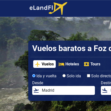
Vuelos baratos a Foz 
Vuelos
Hoteles
Tours
Ida y vuelta
Solo ida
Solo direct
Desde
Desti