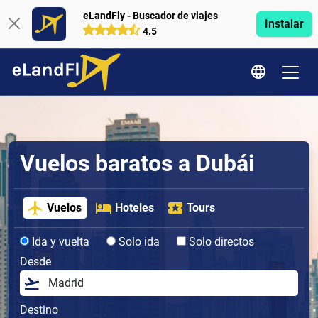
eLandFly - Buscador de viajes
Instalar
4.5
Vuelos baratos a Dubái
Vuelos
Hoteles
Tours
Ida y vuelta
Solo ida
Solo directos
Desde
Destino