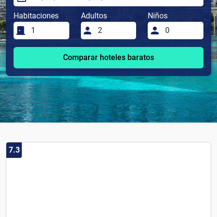
Habitaciones
Adultos
Niños
Comparar hoteles baratos
7.3