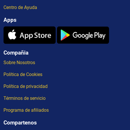
Centro de Ayuda
Apps
Compañia
Sobre Nosotros
Política de Cookies
Política de privacidad
Términos de servicio
Programa de afiliados
Compartenos