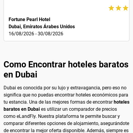
18€
Fortune Pearl Hotel
Dubai, Emiratos Árabes Unidos
16/08/2026 - 30/08/2026
Como Encontrar hoteles baratos
en Dubai
Dubai es conocida por su lujo y extravagancia, pero eso no
significa que no puedas encontrar hoteles económicos para
tu estancia. Una de las mejores formas de encontrar
hoteles
baratos en Dubai
es utilizar un comparador de precios
como eLandFly. Nuestra plataforma te permite buscar y
comparar diferentes opciones de alojamiento, asegurándote
de encontrar la mejor oferta disponible. Además, siempre es