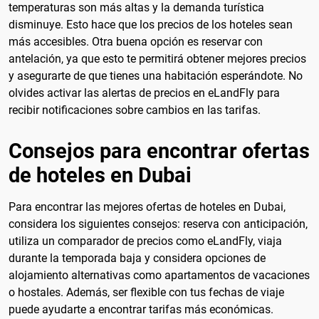
temperaturas son más altas y la demanda turística
disminuye. Esto hace que los precios de los hoteles sean
más accesibles. Otra buena opción es reservar con
antelación, ya que esto te permitirá obtener mejores precios
y asegurarte de que tienes una habitación esperándote. No
olvides activar las alertas de precios en eLandFly para
recibir notificaciones sobre cambios en las tarifas.
Consejos para encontrar ofertas
de hoteles en Dubai
Para encontrar las mejores ofertas de hoteles en Dubai,
considera los siguientes consejos: reserva con anticipación,
utiliza un comparador de precios como eLandFly, viaja
durante la temporada baja y considera opciones de
alojamiento alternativas como apartamentos de vacaciones
o hostales. Además, ser flexible con tus fechas de viaje
puede ayudarte a encontrar tarifas más económicas.