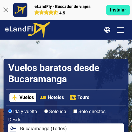
eLandFly - Buscador de viajes
Instalar
4.5
Vuelos baratos desde
Bucaramanga
Vuelos
Hoteles
Tours
Ida y vuelta
Solo ida
Solo directos
Desde