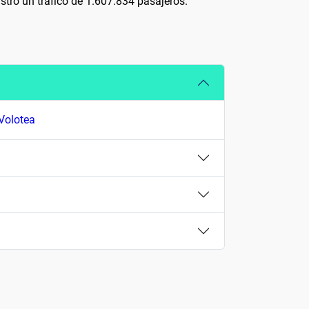
istró un tráfico de 1.607.834 pasajeros.
Volotea