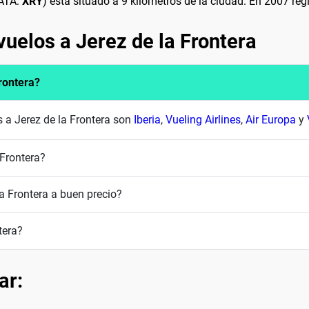
IATA:
XRY
) está situado a 9 kilómetros de la ciudad. En 2007 reg
uelos a Jerez de la Frontera
rontera?
s a Jerez de la Frontera son
Iberia
,
Vueling Airlines
,
Air Europa
y
 Frontera?
a Frontera a buen precio?
tera?
ar: