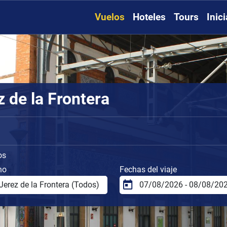
Vuelos
Hoteles
Tours
Inic
 de la Frontera
os
no
Fechas del viaje