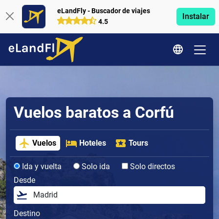
eLandFly - Buscador de viajes
Instalar
4.5
Vuelos baratos a Corfú
Vuelos
Hoteles
Tours
Ida y vuelta
Solo ida
Solo directos
Desde
Destino