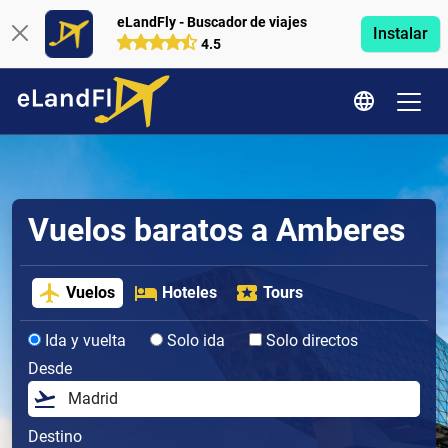
eLandFly - Buscador de viajes
Instalar
4.5
Vuelos baratos a Amberes
Vuelos
Hoteles
Tours
Ida y vuelta
Solo ida
Solo directos
Desde
Destino