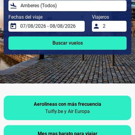
Fechas del viaje
Viajeros
Buscar vuelos
Aerolineas con más frecuencia
Tuifly.be y Air Europa
Mes mas barato para viajar