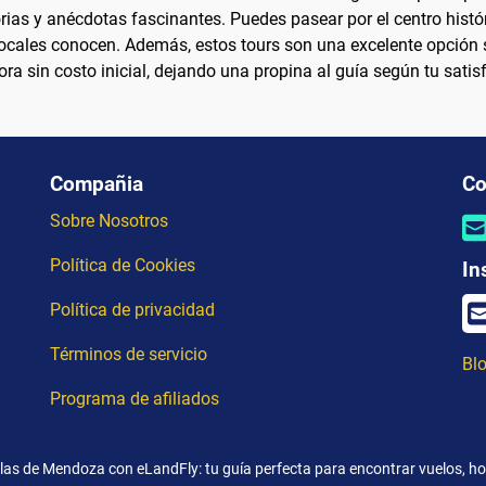
rias y anécdotas fascinantes. Puedes pasear por el centro históri
ocales conocen. Además, estos tours son una excelente opción s
ra sin costo inicial, dejando una propina al guía según tu satis
Compañia
Co
Sobre Nosotros
Política de Cookies
In
Política de privacidad
Términos de servicio
Blo
Programa de afiliados
llas de Mendoza con eLandFly: tu guía perfecta para encontrar vuelos, hot