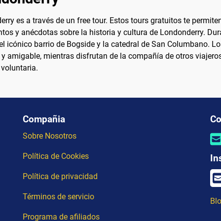
ry es a través de un free tour. Estos tours gratuitos te permit
s y anécdotas sobre la historia y cultura de Londonderry. Duran
l icónico barrio de Bogside y la catedral de San Columbano. Lo
 amigable, mientras disfrutan de la compañía de otros viajeros. 
voluntaria.
Compañia
Co
Sobre Nosotros
Política de Cookies
In
Política de privacidad
Términos de servicio
Blo
Programa de afiliados