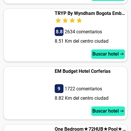
TRYP By Wyndham Bogota Embajada
8.8
2634 comentarios
8.51 Km del centro ciudad
Buscar hotel ->
EM Budget Hotel Corferias
9
1722 comentarios
8.82 Km del centro ciudad
Buscar hotel ->
One Bedroom★72HUB★Pool★Monthly Discount ★By Jalo★