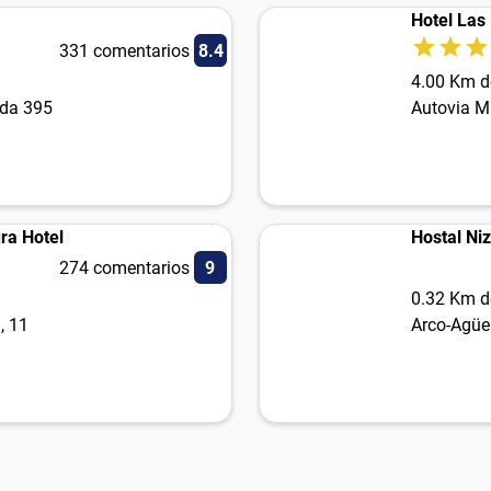
Hotel Las
331 comentarios
8.4
4.00 Km d
ida 395
Autovia M
ra Hotel
Hostal Niza
274 comentarios
9
0.32 Km d
, 11
Arco-Agüe