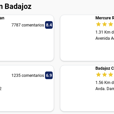
n Badajoz
ran
Mercure R
7787 comentarios
8.4
1.31 Km d
Avenida A
Badajoz C
1235 comentarios
6.9
1.56 Km d
2
Avda. Dam