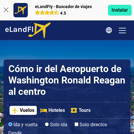
eLandFly - Buscador de viajes
Instalar
4.5
Cómo ir del Aeropuerto de
Washington Ronald Reagan
al centro
Vuelos
Hoteles
Tours
Ida y vuelta
Solo ida
Solo directos
Desde