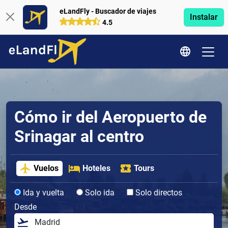
eLandFly - Buscador de viajes
Instalar
4.5
Cómo ir del Aeropuerto de
Srinagar al centro
Vuelos
Hoteles
Tours
Ida y vuelta
Solo ida
Solo directos
Desde