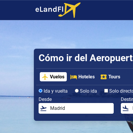
Cómo ir del Aeropuert
Vuelos
Hoteles
Tours
Ida y vuelta
Solo ida
Solo direct
Desde
Desti