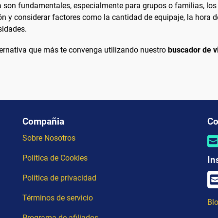
ia son fundamentales, especialmente para grupos o familias, los
ión y considerar factores como la cantidad de equipaje, la hora d
sidades.
ternativa que más te convenga utilizando nuestro
buscador de v
Compañia
Co
Sobre Nosotros
Política de Cookies
In
Política de privacidad
Términos de servicio
Blo
Programa de afiliados