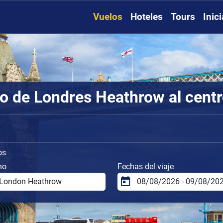
Vuelos
Hoteles
Tours
Inic
o de Londres Heathrow al cent
os
no
Fechas del viaje