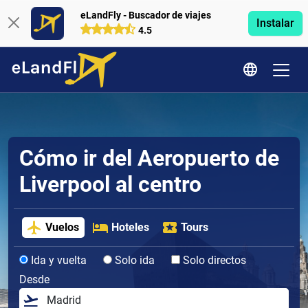
eLandFly - Buscador de viajes
Instalar
4.5
Cómo ir del Aeropuerto de
Liverpool al centro
Vuelos
Hoteles
Tours
Ida y vuelta
Solo ida
Solo directos
Desde