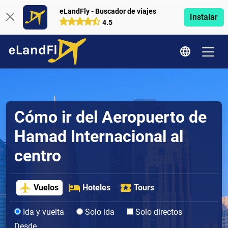
eLandFly - Buscador de viajes
Instalar
4.5
Cómo ir del Aeropuerto de
Hamad Internacional al
centro
Vuelos
Hoteles
Tours
Ida y vuelta
Solo ida
Solo directos
Desde