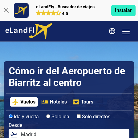
eLandFly - Buscador de viajes
Instalar
4.5
Cómo ir del Aeropuerto de
Biarritz al centro
Vuelos
Hoteles
Tours
Ida y vuelta
Solo ida
Solo directos
Desde