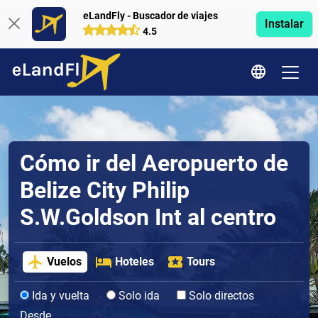
eLandFly - Buscador de viajes
Instalar
4.5
Cómo ir del Aeropuerto de
Belize City Philip
S.W.Goldson Int al centro
Vuelos
Hoteles
Tours
Ida y vuelta
Solo ida
Solo directos
Desde